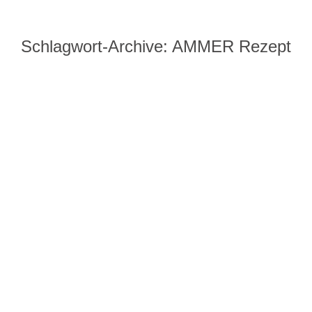
Schlagwort-Archive:
AMMER Rezept
Sie befinden sich hier:
Ente und Hendl To-Go