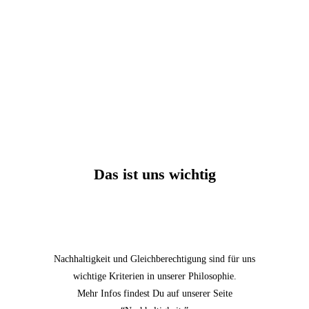
Bio-Genuss zum Selbermachen
Rezept
Von
sebra
11. April 2025
Mit unserem Rezept gelingt euch das perfekte
Bio-Hendl wie auf der Wiesn!
Das ist uns wichtig
Nachhaltigkeit und Gleichberechtigung sind für uns
wichtige Kriterien in unserer Philosophie.
Mehr Infos findest Du auf unserer Seite