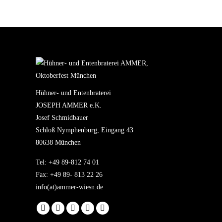
Hühner- und Entenbraterei
JOSEPH AMMER e.K.
Josef Schmidbauer
Schloß Nymphenburg, Eingang 43
80638 München
Tel: +49 89-812 74 01
Fax: +49 89- 813 22 26
info(at)ammer-wiesn.de
Finden Sie uns auf:
Facebook
YouTube
Pinterest
Instagram
TripAdvisor