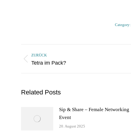
Category
Kommentarnavigation
ZURÜCK
Vorheriger
Tetra im Pack?
Beitrag:
Related Posts
Sip & Share – Female Networking
Event
20. August 2025