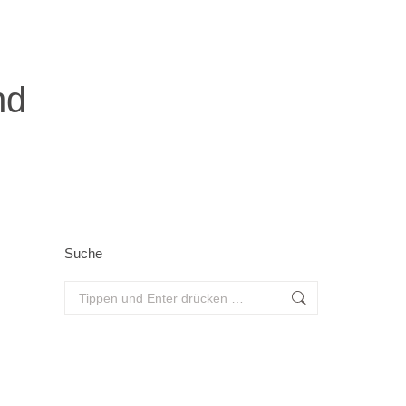
nd
Suche
Search: